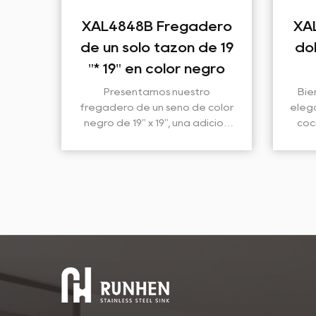
XAL4848B Fregadero
XAL8348B Fre
de un solo tazón de 19
doble color ne
"* 19" en color negro
33 "* 19"
Presentamos nuestro
Bienvenido al epíto
fregadero de un seno de color
elegancia y funcional
negro de 19" x 19", una adición
cocina moderna con
estelar a nuestra colección de
nuevo fregadero d
fregaderos de PVD. Diseñado
color negro de 33" x 
teniendo en cuenta tanto la
impresionante frega
estética como la funcionalid...
revestimiento avanza