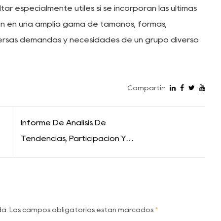
ar especialmente útiles si se incorporan las últimas
nen en una amplia gama de tamaños, formas,
versas demandas y necesidades de un grupo diverso
Compartir:
Informe De Análisis De
Tendencias, Participación Y
Tamaño Del Mercado De
Fregaderos De Cocina Por
Número De Tazones.
ada. Los campos obligatorios están marcados
*