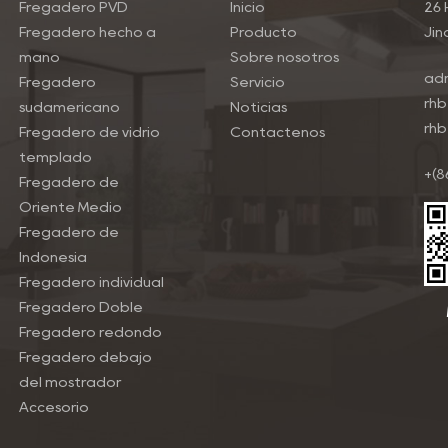
Fregadero PVD
Inicio
26 
Fregadero hecho a
Producto
Jin
mano
Sobre nosotros
ad
Fregadero
Servicio
rhb
sudamericano
Noticias
rhb
Fregadero de vidrio
Contáctenos
templado
+(8
Fregadero de
Oriente Medio
Fregadero de
Indonesia
Fregadero individual
Fregadero Doble
Fregadero redondo
Fregadero debajo
del mostrador
Accesorio