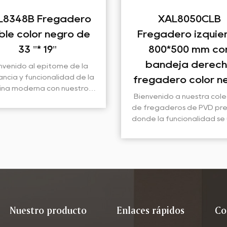
gadero
XAL8050CLB
gro de
Fregadero izquierdo
800*500 mm con
bandeja derecha
me de la
idad de la
fregadero color negro
 nuestro
Bienvenido a nuestra colección
oble de
de fregaderos de PVD premium,
19". Este
donde la funcionalidad se une al
dero, con
estilo. Entre nuestra diversa
do de...
gama de accesorios de cocina,
el lavabo izquierdo de 800*500
mm con frega...
Nuestro producto
Enlaces rápidos
Co