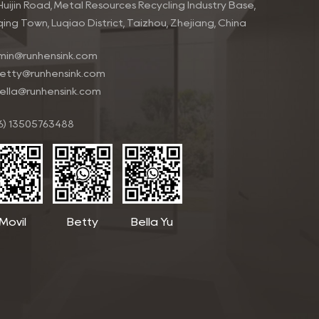
Huijin Road, Metal Resources Recycling Industry Base,
qing Town, Luqiao District, Taizhou, Zhejiang, China
min@runhensink.com
etty@runhensink.com
ella@runhensink.com
6) 13505763488
Móvil
Betty
Bella Yu