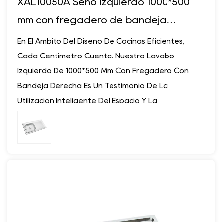
XAL10050A Seno izquierdo 1000*500
mm con fregadero de bandeja
derecha
En El Ámbito Del Diseño De Cocinas Eficientes,
Cada Centímetro Cuenta. Nuestro Lavabo
Izquierdo De 1000*500 Mm Con Fregadero Con
Bandeja Derecha Es Un Testimonio De La
Utilización Inteligente Del Espacio Y La
Conveniencia Multifuncional. Diseñada Teniendo
En Cuenta La Precisión Y La Practicidad, Esta
Solución De Fregadero Ofrece Más Que Solo Un
Lugar Para Lavar Platos: Revoluciona La Forma
En Que Realizas Las Tareas De La Cocina.
Ventajas:
- Alta Utilización Del Espacio: Con Su Diseño De
Cubeta Izquierda Complementado Con Una