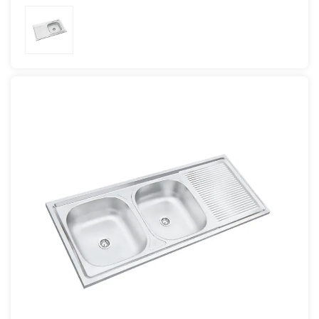
Adjunta Ofrece Espacio Adicional Para Organizar
Usuarios Pueden Adaptar Sin Esfuerzo La
Funcionalidad, Versatilidad Y Estilo.
Los Elementos Esenciales De La Cocina,
Configuración Del Fregadero Para Adaptarla A
Perfectamente Adecuado Para Cocinas
Promoviendo Un Ambiente Ordenado.
Sus Preferencias, Garantizando Un Espacio De
Modernas Que Buscan Eficiencia Y Elegancia,
- Flujo De Trabajo Optimizado: Al Integrar
Trabajo Personalizado Y Ergonómico Adaptado A
Ofrece Una Combinación De Amplitud Y
Perfectamente Las Funcionalidades De Lavado Y
Sus Necesidades Únicas.
Organización Que Mejora Cualquier Espacio De
Espacio De Trabajo En Una Sola Unidad, Este
- Dimensiones Compactas: Con Sus Dimensiones
Trabajo Culinario.
Fregadero Facilita Operaciones De Cocina Más
Compactas De 800*500 Mm, Este Fregadero Es
Ventajas Del Producto:
Fluidas Y Mejora La Productividad General.
Perfecto Para Cocinas Con Espacio Limitado. A
- Tamaño Mediano: Con Unas Dimensiones De
- La Ubicación Intuitiva Del Recipiente Izquierdo Y
Pesar De Su Menor Tamaño, Ofrece Un
900x500 Mm, Este Fregadero Logra El Equilibrio
La Bandeja Derecha Fomenta Un Flujo Natural De
Rendimiento De Lavado Excepcional, Lo Que
Entre Amplitud Y Compacidad. Ideal Para Cocinas
Tareas, Lo Que Permite A Los Usuarios Realizar
Garantiza Una Experiencia Perfecta Y Al Mismo
De Tamaño Mediano, Proporciona Un Amplio
Una Transición Fluida Entre Las Actividades De
Tiempo Conserva El Valioso Espacio De La Cocina.
Espacio De Trabajo Y Zona De Lavado Sin
Lavado, Preparación De Alimentos Y Cocina Sin
- Se Adapta Perfectamente A Espacios De
Abrumar La Habitación.
Interrupciones Innecesarias.
Cocina Estrechos, Utilidad Sin Comprometer La
- Este Tamaño Satisface Las Necesidades De
- Aplicaciones Versátiles: Más Allá De Su Función
Funcionalidad.
Familias E Individuos Por Igual, Facilitando Las