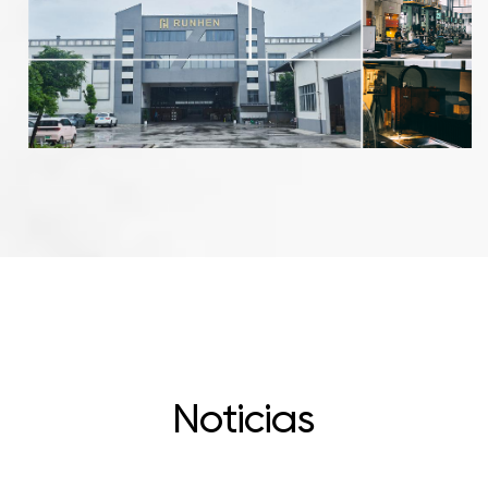
Demandas De Cocinas Con Mucho Tráfico, Lo
Fregadero Sirve Como Un Aliado Confiable En La
Expresión Culinaria.
Que Garantiza Un Rendimiento Duradero.
Cocina, Facilitando El Lavado Eficiente De Los
- Mantenimiento Sin Esfuerzo: Diseñado Para Su
- Su Construcción Robusta Garantiza Estabilidad
Platos Y La Preparación De Alimentos Para
Comodidad, Nuestro Fregadero Presenta Un
Y Resistencia Contra El Desgaste Del Uso Diario,
Garantizar Una Ejecución Perfecta Del Evento.
Acabado De Superficie Suave Que Simplifica La
Lo Que Lo Convierte En Un Accesorio Confiable
Adopte El Epítome De La Eficiencia Y La Elegancia
Limpieza Y El Mantenimiento, Minimizando La
En Cualquier Entorno De Cocina.
En Su Cocina Con Nuestro Fregadero Izquierdo
Molestia Del Mantenimiento Y Preservando Su
- Zonas De Lavado Y Secado Flexibles:
De Doble Seno De 1200*500 Mm Con Bandeja
Apariencia Impecable. Con Su Diseño Fácil De
- El Diseño Innovador De Las Bandejas Izquierda
Derecha. Eleva Tus Esfuerzos Culinarios Y
Usar, Nuestro Fregadero Agiliza Las Rutinas De
Y Derecha Permite Una Asignación Flexible De
Embárcate En Un Viaje De Excelencia Culinaria
Limpieza, Garantizando Un Mantenimiento Sin
Las Áreas De Lavado Y Secado, Atendiendo A Las
Con Un Fregadero Que Combina Practicidad Con
Esfuerzo Y Prolongado. Durabilidad, Manteniendo
Preferencias Individuales Y Optimizando La
Estilo.
Su Atractivo Prístino En Los Años Venideros.
Organización De La Cocina.
Aplicaciones Del Producto:
- Los Usuarios Pueden Personalizar Su Flujo De
Noticias
- Cocinas Residenciales: Ideal Para Hogares Que
Trabajo Según Sus Necesidades, Ya Sea
Buscan Una Solución De Cocina Versátil Y
Separando Prendas Delicadas Para Lavarlas
Eficiente, Nuestro Fregadero Satisface Diversas