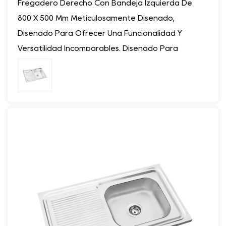
Fregadero Derecho Con Bandeja Izquierda De
Almacenar Tablas De Cortar, Utensilios O Botellas
800 X 500 Mm Meticulosamente Diseñado,
De Condimentos, Lo Que Garantiza Un Fácil
Diseñado Para Ofrecer Una Funcionalidad Y
Acceso Y Flujos De Trabajo Optimizados En La
Versatilidad Incomparables. Diseñado Para
Cocina.
Satisfacer Las Diversas Necesidades De Las
- Al Mantener Los Elementos De Uso Frecuente Al
Cocinas Modernas, Este Fregadero Combina A La
Alcance De La Mano, La Bandeja Mejora La
Perfección Un Diseño Ergonómico Con
Eficiencia Durante La Preparación, Cocción Y
Características Prácticas, Lo Que Lo Convierte En
Limpieza De Las Comidas, Transformando Las
Un Complemento Esencial Para Cualquier Espacio
Tareas Mundanas En Experiencias Perfectas.
De Trabajo Culinario.
- Ideal Para Cocinas Compactas: Con Unas
Ventajas:
Dimensiones De 1000 X 500 Mm, Este Fregadero
- Diseño Flexible: El Diseño Innovador Que
Cuenta Con Un Tamaño Compacto Que Se
Presenta Un Recipiente Del Lado Derecho
Adapta Perfectamente A Entornos De Cocina De
Combinado Con Una Bandeja Izquierda Está
Pequeña Escala O Con Espacio Limitado.
Dirigido Tanto A Personas Zurdas Como A
- Sus Dimensiones Cuidadosamente Diseñadas