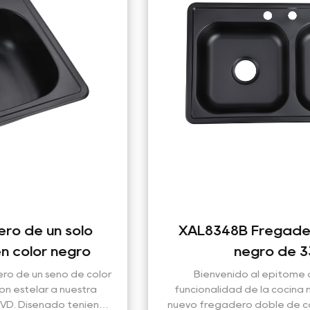
XAL8348B Fregadero doble color
negro de 33 "* 19"
Bienvenido al epítome de la elegancia y
funcionalidad de la cocina moderna con nuestro
nuevo fregadero doble de color negro de 33" x 19".