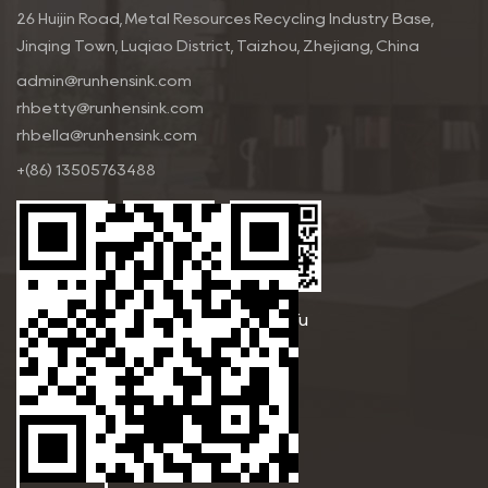
26 Huijin Road, Metal Resources Recycling Industry Base,
Jinqing Town, Luqiao District, Taizhou, Zhejiang, China
admin@runhensink.com
rhbetty@runhensink.com
rhbella@runhensink.com
+(86) 13505763488
Betty
Bella Yu