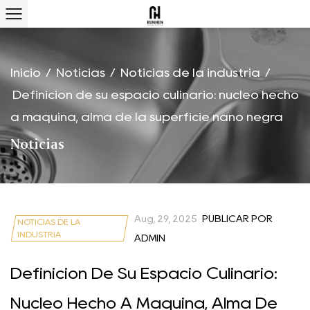
Inicio
/
Noticias
/
Noticias de la industria
/
Definición de su espacio culinario: núcleo hecho
a máquina, alma de la superficie nano negra
Noticias
Aug, 29, 2025
PUBLICAR POR
NOTICIAS DE LA
INDUSTRIA
ADMIN
Definición De Su Espacio Culinario:
Núcleo Hecho A Máquina, Alma De