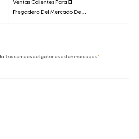
Ventas Calientes Para El
Fregadero Del Mercado De
México: ¿Qué Materiales Se
Adaptan A Los Climas Húmedos?
ada. Los campos obligatorios están marcados
*