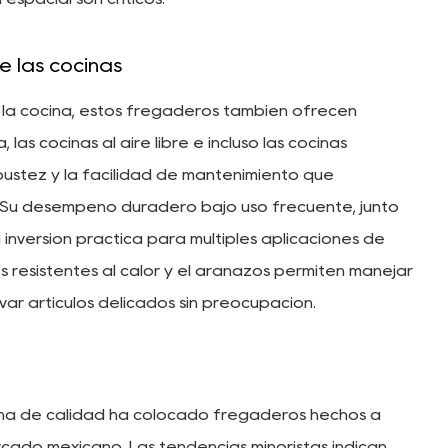
e las cocinas
e la cocina, estos fregaderos también ofrecen
 las cocinas al aire libre e incluso las cocinas
ustez y la facilidad de mantenimiento que
 Su desempeño duradero bajo uso frecuente, junto
a inversión práctica para múltiples aplicaciones de
s resistentes al calor y el arañazos permiten manejar
var artículos delicados sin preocupación.
na de calidad ha colocado fregaderos hechos a
ado mexicano. Las tendencias minoristas indican