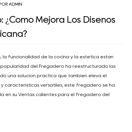
POR ADMIN
 ¿Cómo Mejora Los Diseños
icana?
 la funcionalidad de la cocina y la estética están
 popularidad del
Fregadero
ha reestructurado las
o una solución práctica que también eleva el
 y características versátiles, este fregadero se ha
da en su
Ventas calientes para el fregadero del