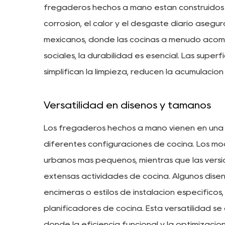
fregaderos hechos a mano están construidos par
corrosión, el calor y el desgaste diario asegu
mexicanos, donde las cocinas a menudo acomo
sociales, la durabilidad es esencial. Las super
simplifican la limpieza, reducen la acumulació
Versatilidad en diseños y tamaños
Los fregaderos hechos a mano vienen en una 
diferentes configuraciones de cocina. Los m
urbanos más pequeños, mientras que las ver
extensas actividades de cocina. Algunos dis
encimeras o estilos de instalación específicos
planificadores de cocina. Esta versatilidad se
donde la eficiencia funcional y la optimización 